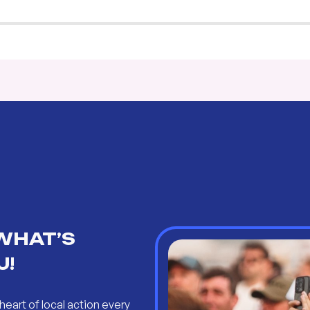
WHAT’S
U!
heart of local action every