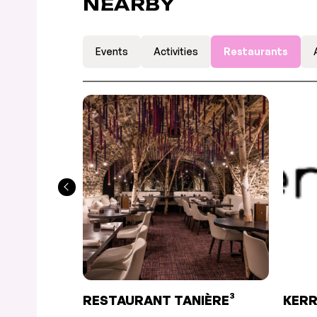
NEARBY
Events
Activities
Restaurants
RESTAURANT TANIÈRE³
KER