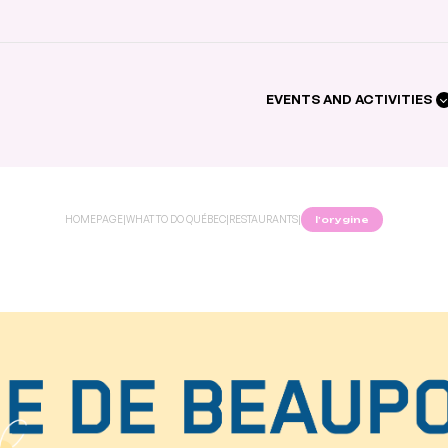
EVENTS AND ACTIVITIES
HOMEPAGE
|
WHAT TO DO QUÉBEC
|
RESTAURANTS
|
l’orygine