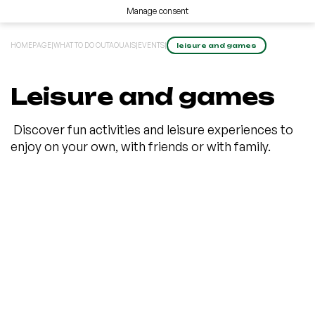
Manage consent
HOMEPAGE
|
WHAT TO DO OUTAOUAIS
|
EVENTS
|
leisure and games
Leisure and games
Discover fun activities and leisure experiences to
enjoy on your own, with friends or with family.