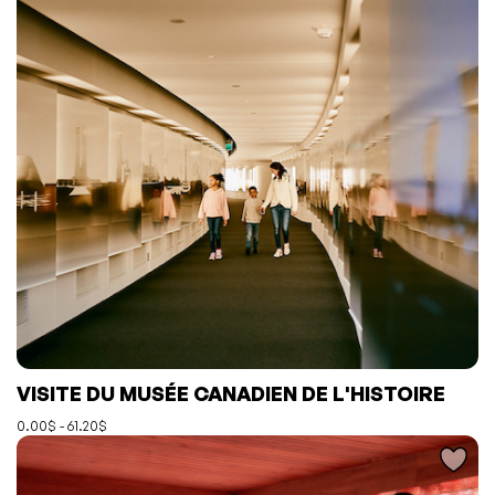
L'événement a été ajouté à vos favoris
Événement retiré de vos favoris
VISITE DU MUSÉE CANADIEN DE L'HISTOIRE
Consulter mes favoris
Consulter mes favoris
0.00$ - 61.20$