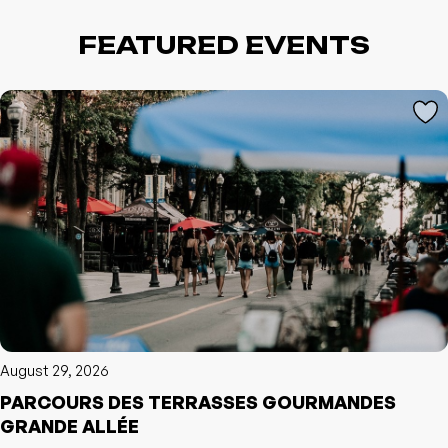
FEATURED EVENTS
L'événement a été ajouté à vos favoris
Événement retiré de vos favoris
Consulter mes favoris
Consulter mes favoris
August 29, 2026
PARCOURS DES TERRASSES GOURMANDES
GRANDE ALLÉE