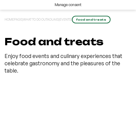
Manage consent
HOMEPAGE
|
WHAT TO DO OUTAOUAIS
|
EVENTS
|
food and treats
Food and treats
Enjoy food events and culinary experiences that
celebrate gastronomy and the pleasures of the
table.