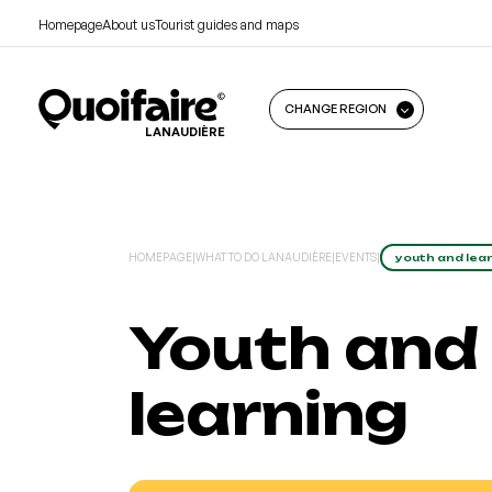
Homepage
About us
Tourist guides and maps
CHANGE REGION
LANAUDIÈRE
HOMEPAGE
|
WHAT TO DO LANAUDIÈRE
|
EVENTS
|
youth and lea
Youth and
learning