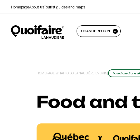
Homepage
About us
Tourist guides and maps
CHANGE REGION
LANAUDIÈRE
HOMEPAGE
|
WHAT TO DO LANAUDIÈRE
|
EVENTS
|
food and trea
Food and 