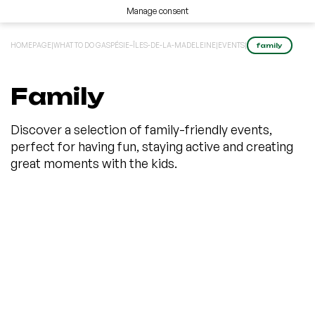
Manage consent
HOMEPAGE
|
WHAT TO DO GASPÉSIE–ÎLES-DE-LA-MADELEINE
|
EVENTS
|
family
Family
Discover a selection of family-friendly events,
perfect for having fun, staying active and creating
great moments with the kids.