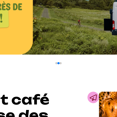
t café
se des