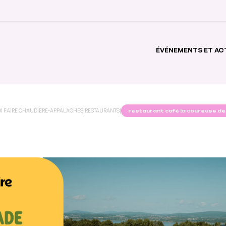
ÉVÉNEMENTS ET AC
I FAIRE CHAUDIÈRE-APPALACHES
|
RESTAURANTS
|
restaurant café la coureuse d