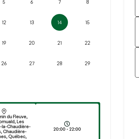
5
6
7
8
12
13
14
15
19
20
21
22
26
27
28
29
in du Fleuve,
omuald, Les
-la-Chaudière-
20:00 - 22:00
s, Chaudière-
hes, Québec,