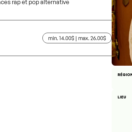
nces rap et pop alternative
min. 14.00$ | max. 26.00$
RÉGIO
LIEU