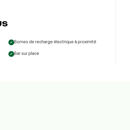
US
Bornes de recharge électrique à proximité
✓
Bar sur place
✓