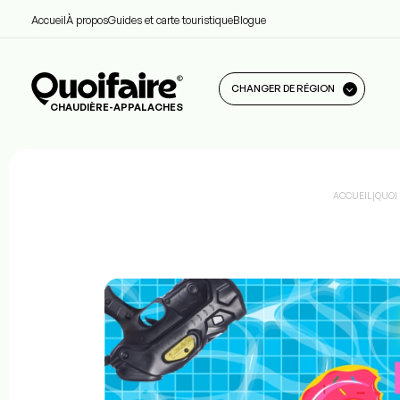
Accueil
À propos
Guides et carte touristique
Blogue
CHANGER DE RÉGION
CHAUDIÈRE-APPALACHES
ACCUEIL
|
QUOI