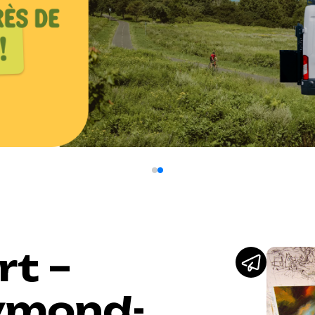
rt –
aymond-