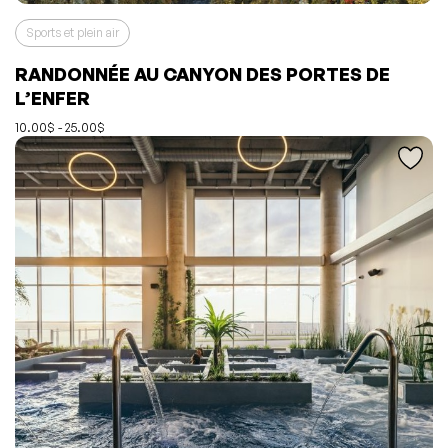
Sports et plein air
RANDONNÉE AU CANYON DES PORTES DE
L'événement a été ajouté à vos favoris
Événement retiré de vos favoris
L’ENFER
Consulter mes favoris
Consulter mes favoris
10.00$ - 25.00$