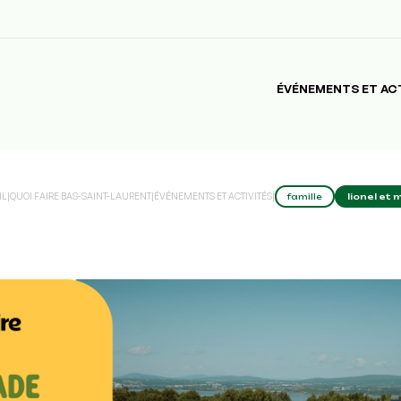
ÉVÉNEMENTS ET AC
IL
|
QUOI FAIRE BAS-SAINT-LAURENT
|
ÉVÉNEMENTS ET ACTIVITÉS
|
famille
lionel et 