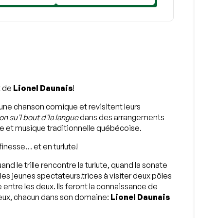
 de
Lionel Daunais
!
une chanson comique et revisitent leurs
on su’l bout d’la langue
dans des arrangements
ue et musique traditionnelle québécoise.
finesse… et en turlute!
nd le trille rencontre la turlute, quand la sonate
les jeunes spectateurs.trices à visiter deux pôles
 entre les deux. Ils feront la connaissance de
eux, chacun dans son domaine:
Lionel Daunais