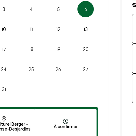
S
3
4
5
6
10
11
12
13
17
18
19
20
24
25
26
27
31
turel Berger –
À confirmer
onse-Desjardins