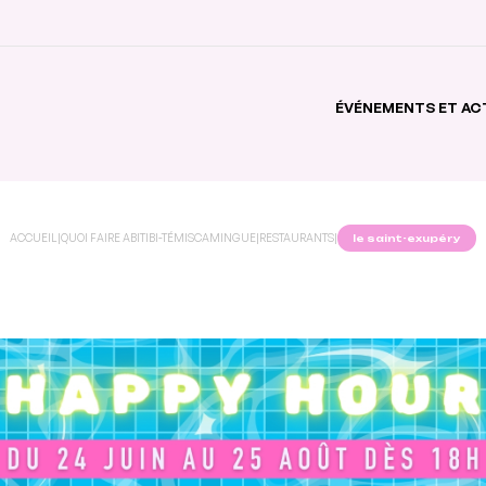
ÉVÉNEMENTS ET AC
ACCUEIL
|
QUOI FAIRE ABITIBI-TÉMISCAMINGUE
|
RESTAURANTS
|
le saint-exupéry