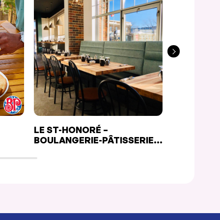
LE ST-HONORÉ –
BISTRO L
BOULANGERIE-PÂTISSERIE-
RESTO