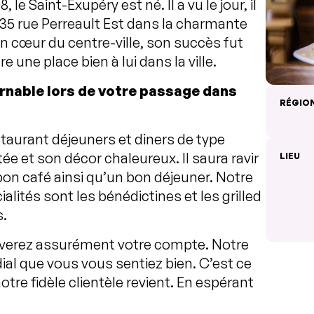
 Saint-Exupéry est né. Il a vu le jour, il
u 35 rue Perreault Est dans la charmante
in cœur du centre-ville, son succès fut
 une place bien à lui dans la ville.
rnable lors de votre passage dans
RÉGIO
staurant déjeuners et diners de type
e et son décor chaleureux. Il saura ravir
LIEU
 bon café ainsi qu’un bon déjeuner. Notre
lités sont les bénédictines et les grilled
s.
ouverez assurément votre compte. Notre
dial que vous vous sentiez bien. C’est ce
notre fidèle clientèle revient. En espérant