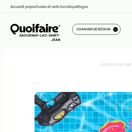
Accueil
À propos
Guides et carte touristique
Blogue
CHANGER DE RÉGION
SAGUENAY–LAC-SAINT-
JEAN
ACCUEIL
|
QUOI FAIRE