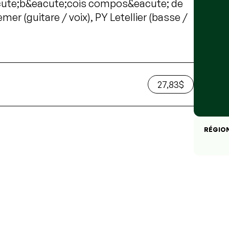
cute;b&eacute;cois compos&eacute; de
er (guitare / voix), PY Letellier (basse /
27,83$
RÉGIO