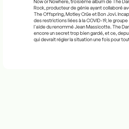
Now or Nowhere, troisième album de The Damn
Rock, producteur de génie ayant collaboré av
The Offspring, Motley Crüe et Bon Jovi. Inca
des restrictions liées à la COVID-19, le group
l'aide du renommé Jean Massicotte. The Damn
encore un secret trop bien gardé, et ce, dep
qui devrait régler la situation une fois pour tou