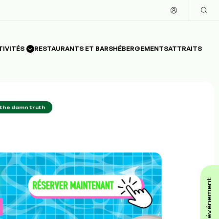
TIVITÉS
RESTAURANTS ET BARS
HÉBERGEMENTS
ATTRAITS
the damn truth
affiche ton événement