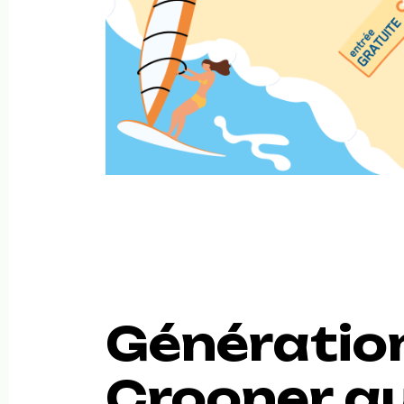
Génératio
Crooner a