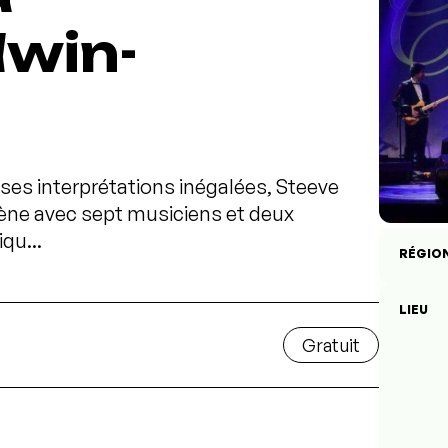
dwin-
 ses interprétations inégalées, Steeve
cène avec sept musiciens et deux
qu...
RÉGIO
LIEU
Gratuit