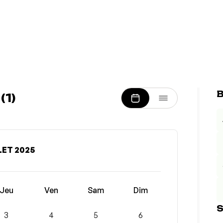
B
1)
LET 2025
Jeu
Ven
Sam
Dim
S
3
4
5
6