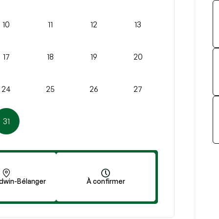
10
11
12
13
17
18
19
20
24
25
26
27
31
dwin-Bélanger
À confirmer