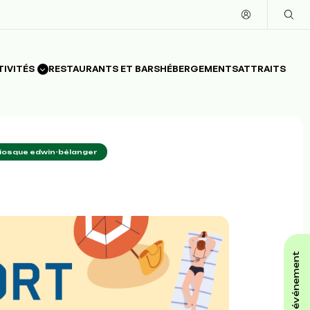
TIVITÉS
RESTAURANTS ET BARS
HÉBERGEMENTS
ATTRAITS
kiosque edwin-bélanger
affiche ton événement