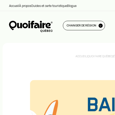
Accueil
À propos
Guides et carte touristique
Blogue
CHANGER DE RÉGION
QUÉBEC
ACCUEIL
|
QUOI FAIRE QUÉBEC
|
É