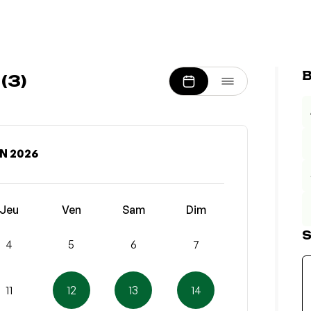
B
(3)
N 2026
Jeu
Ven
Sam
Dim
S
4
5
6
7
11
12
13
14