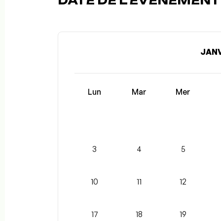
DATE DE L'ÉVÉNEMENT (
JANV
Lun
Mar
Mer
3
4
5
10
11
12
17
18
19