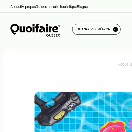
Accueil
À propos
Guides et carte touristique
Blogue
CHANGER DE RÉGION
QUÉBEC
ACCUEIL
|