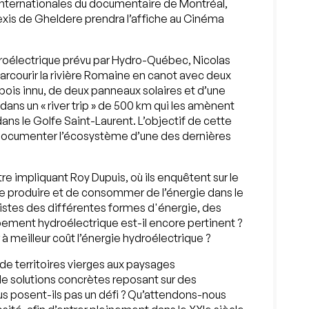
nternationales du documentaire de Montréal,
lexis de Gheldere prendra l’affiche au Cinéma
ydroélectrique prévu par Hydro-Québec, Nicolas
arcourir la rivière Romaine en canot avec deux
bois innu, de deux panneaux solaires et d’une
dans un « river trip » de 500 km qui les amènent
ns le Golfe Saint-Laurent. L’objectif de cette
t documenter l’écosystème d’une des dernières
tre impliquant Roy Dupuis, où ils enquêtent sur le
de produire et de consommer de l’énergie dans le
istes des différentes formes d'énergie, des
ement hydroélectrique est-il encore pertinent ?
 meilleur coût l’énergie hydroélectrique ?
de territoires vierges aux paysages
 de solutions concrètes reposant sur des
s posent-ils pas un défi ? Qu’attendons-nous