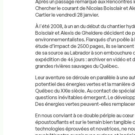
Après un passage remarqué aux Rencontres i
Chercher le courant de Nicolas Boisclair et A
Cartier le vendredi 28 janvier.
À l'été 2008, à un an du début du chantier h
Boisclair et Alexis de Gheldere décident de p
environnementalistes. Flanqués d’un poêle à 
étude d’impact de 2500 pages, ils se lancent 
de sa source au Labrador à son embouchure da
expédition de 46 jours : archiver en vidéo e
grandes rivières sauvages du Québec.
Leur aventure se déroule en parallèle à une au
potentiel des énergies vertes et la manière 
Québec du XXIe siècle. Au contact de spécial
questions inévitables émergent. Le développ
Des énergies vertes peuvent-elles remplacer à
En nous conviant à ce double périple au cœur 
époustouflants et sur le terrain bien tangible
technologies éprouvées et novatrices, ne nou