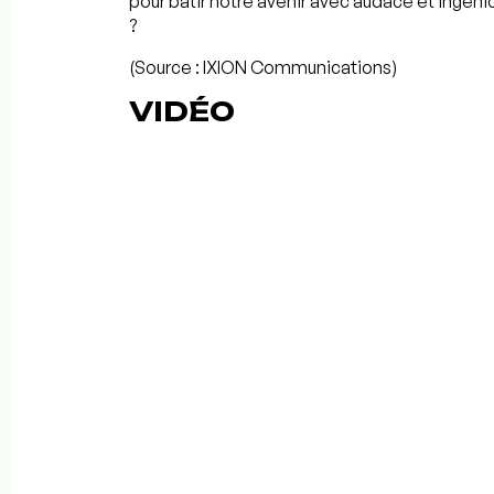
pour bâtir notre avenir avec audace et ingénio
?
(Source : IXION Communications)
VIDÉO