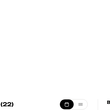
B
(22)