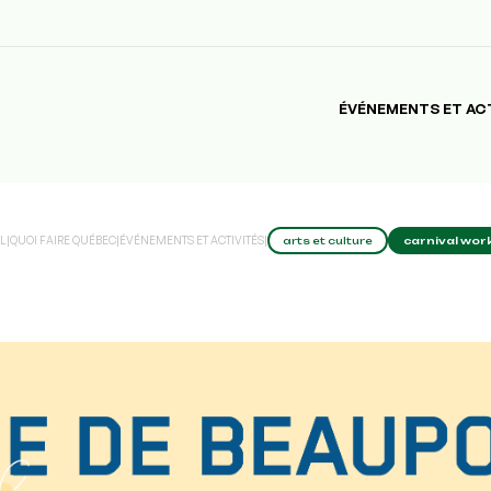
ÉVÉNEMENTS ET AC
L
|
QUOI FAIRE QUÉBEC
|
ÉVÉNEMENTS ET ACTIVITÉS
|
arts et culture
carnival wor