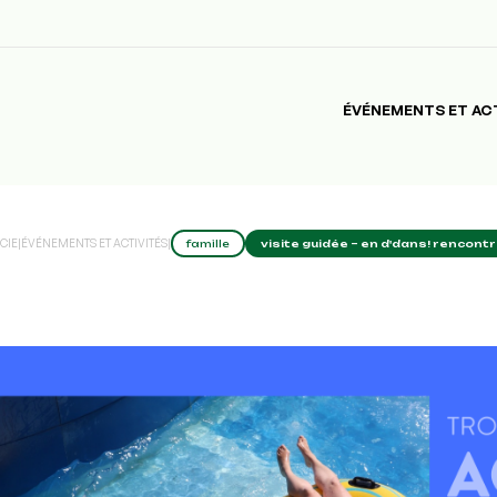
ÉVÉNEMENTS ET AC
CIE
|
ÉVÉNEMENTS ET ACTIVITÉS
|
famille
visite guidée – en d'dans! rencont