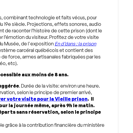
res, combinant technologie et faits vécus, pour
 du 19e siècle. Projections, effets sonores, audio
de raconter l’histoire de cette prison (dont le
 l’émotion du visiteur. Profitez de votre visite
du Musée, de l'exposition
En d’dans : la prison
 système carcéral québécois et contient des
le de force, armes artisanales fabriquées par les
o, etc).
ccessible aux moins de 8 ans.
uggérée
. Durée de la visite: environ une heure.
ation, selon le principe de premier arrivé,
er votre visite pour la Vieille prison
. Il
pour la journée même, après 9h le matin.
parts sans réservation, selon le principe
e grâce à la contribution financière du ministère