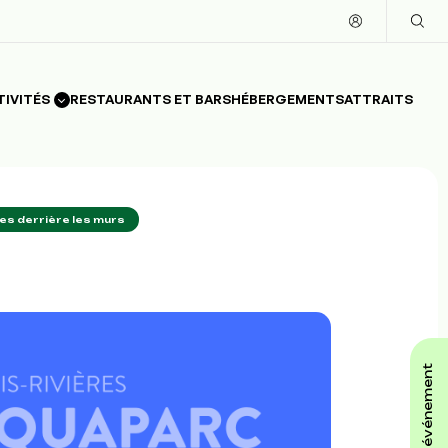
TIVITÉS
RESTAURANTS ET BARS
HÉBERGEMENTS
ATTRAITS
res derrière les murs
affiche ton événement