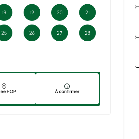
18
19
20
21
25
26
27
28
ée POP
À confirmer