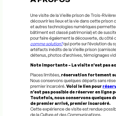
Une visite de la Vieille prison de Trois-Riviè
découvrir les lieux et la vie dans cette prison
et autres technologies numériques permettent 
bâtiment est classé patrimonial) et de susciter
pour faire également la découverte, du côté 
comme solution?
qui porte sur l’évolution du
artéfacts inédits de la Vieille prison (camiso
détenus, photos d’archives, témoignages vidé
Note importante –
La visite n'est pas a
Places limitées,
réservation fortement s
Nous conservons quelques départs sans réserv
premier incarcéré.
Voici le lien pour
réserv
n’est pas possible de réserver en ligne 
Toutefois, nous conservons quelques dé
de premier arrivé, premier incarcéré.
Cette expérience de visite est rendue possibl
de la Culture et des Communications.