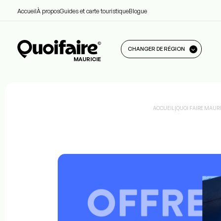
Accueil
À propos
Guides et carte touristique
Blogue
CHANGER DE RÉGION
MAURICIE
ACCUEIL
|
QUOI FAIRE MAURI