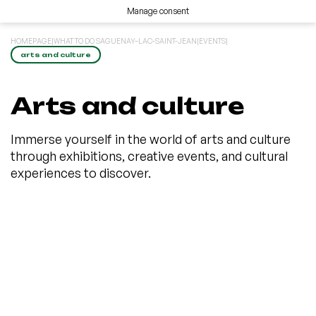
Manage consent
HOMEPAGE
|
WHAT TO DO SAGUENAY–LAC-SAINT-JEAN
|
EVENTS
|
arts and culture
Arts and culture
Immerse yourself in the world of arts and culture
through exhibitions, creative events, and cultural
experiences to discover.