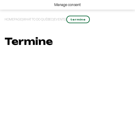
Manage consent
HOMEPAGE
|
WHAT TO DO QUÉBEC
|
EVENTS
|
termine
Termine