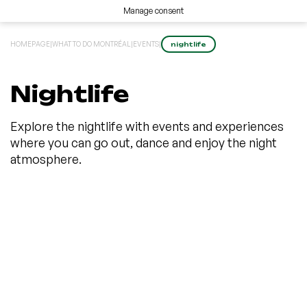
Manage consent
HOMEPAGE
|
WHAT TO DO MONTRÉAL
|
EVENTS
|
nightlife
Nightlife
Explore the nightlife with events and experiences
where you can go out, dance and enjoy the night
atmosphere.