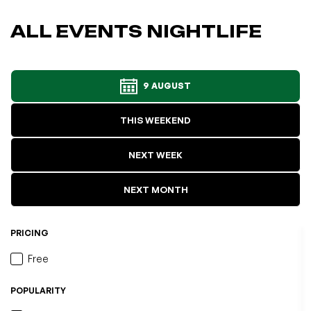
ALL EVENTS NIGHTLIFE
9 AUGUST
THIS WEEKEND
NEXT WEEK
NEXT MONTH
PRICING
Free
POPULARITY
L'événement a été ajouté à vos favoris
Événement retiré de vos favoris