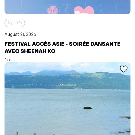
Nightlife
August 21, 2026
FESTIVAL ACCÈS ASIE - SOIRÉE DANSANTE
L'événement a été ajouté à vos favoris
Événement retiré de vos favoris
AVEC SHEENAH KO
Consulter mes favoris
Consulter mes favoris
Free