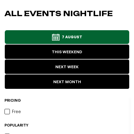
ALL EVENTS NIGHTLIFE
7 AUGUST
THIS WEEKEND
NEXT WEEK
NEXT MONTH
PRICING
Free
POPULARITY
L'événement a été ajouté à vos favoris
Événement retiré de vos favoris