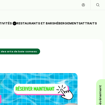
TIVITÉS
RESTAURANTS ET BARS
HÉBERGEMENTS
ATTRAITS
e des arts de baie-comeau
affiche ton événement