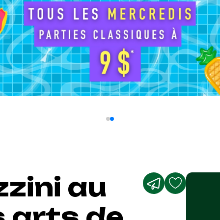
zini au
 arts de