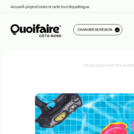
Accueil
À propos
Guides et carte touristique
Blogue
CHANGER DE RÉGION
CÔTE-NORD
ACCUEIL
|
QUOI FAIRE CÔTE-NORD
|
É