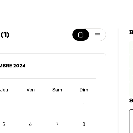
B
1)
MBRE 2024
Jeu
Ven
Sam
Dim
S
1
5
6
7
8