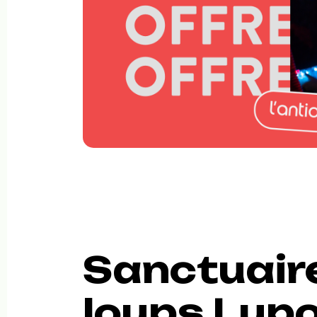
Sanctuair
loups Lup