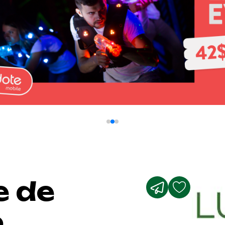
e de
o