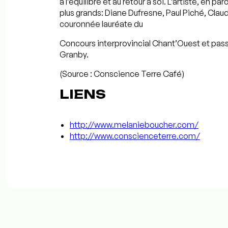
à l’équilibre et au retour à soi. L’artiste, en p
plus grands: Diane Dufresne, Paul Piché, Claud
couronnée lauréate du
Concours interprovincial Chant’Ouest et passe
Granby.
(Source : Conscience Terre Café)
LIENS
http://www.melanieboucher.com/
http://www.conscienceterre.com/