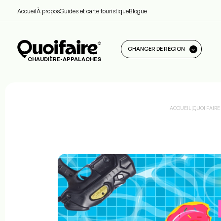
Accueil
À propos
Guides et carte touristique
Blogue
CHANGER DE RÉGION
CHAUDIÈRE-APPALACHES
ACCUEIL
|
QUOI FAIR