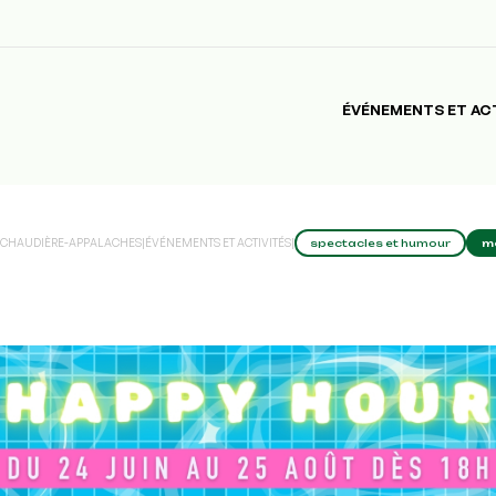
ÉVÉNEMENTS ET AC
E CHAUDIÈRE-APPALACHES
|
ÉVÉNEMENTS ET ACTIVITÉS
|
spectacles et humour
m