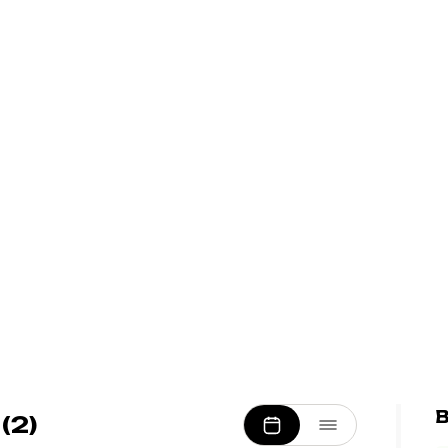
B
(2)