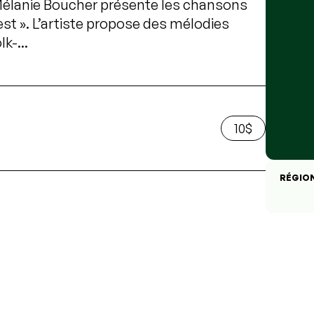
Mélanie Boucher présente les chansons
st ». L’artiste propose des mélodies
k-...
10$
RÉGIO