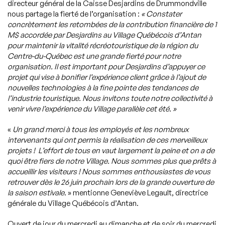
directeur général de la Caisse Desjardins de Drummondville
nous partage la fierté de l’organisation :
«
Constater
concrètement les retombées de la contribution financière de 1
M$ accordée par Desjardins au Village Québécois d’Antan
pour maintenir la vitalité récréotouristique de la région du
Centre-du-Québec est une grande fierté pour notre
organisation. Il est important pour Desjardins d’appuyer ce
projet qui vise à bonifier l’expérience client grâce à l’ajout de
nouvelles technologies à la fine pointe des tendances de
l’industrie touristique. Nous invitons toute notre collectivité à
venir vivre l’expérience du Village parallèle cet été. »
«
Un grand merci à tous les employés et les nombreux
intervenants qui ont permis la réalisation de ces merveilleux
projets ! L’effort de tous en vaut largement la peine et on a de
quoi être fiers de notre Village. Nous sommes plus que prêts à
accueillir les visiteurs ! Nous sommes enthousiastes de vous
retrouver dès le 26 juin prochain lors de la grande ouverture de
la saison estivale.
» mentionne Geneviève Legault, directrice
générale du Village Québécois d’Antan.
Ouvert de jour du mercredi au dimanche et de soir du mercredi