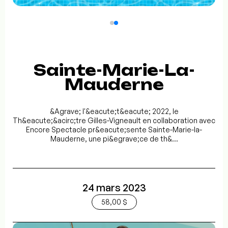
Sainte-Marie-La-
Mauderne
&Agrave; l'&eacute;t&eacute; 2022, le
Th&eacute;&acirc;tre Gilles-Vigneault en collaboration avec
Encore Spectacle pr&eacute;sente Sainte-Marie-la-
Mauderne, une pi&egrave;ce de th&...
24 mars 2023
58,00 $