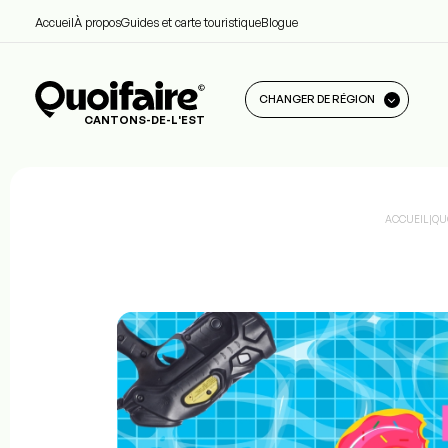
Accueil
À propos
Guides et carte touristique
Blogue
CHANGER DE RÉGION
CANTONS-DE-L'EST
ACCUEIL
|
QU