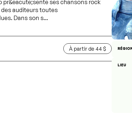
aro pr&eacute;sente ses chansons rock
e des auditeurs toutes
es. Dans son s...
À partir de 44 $
RÉGIO
LIEU