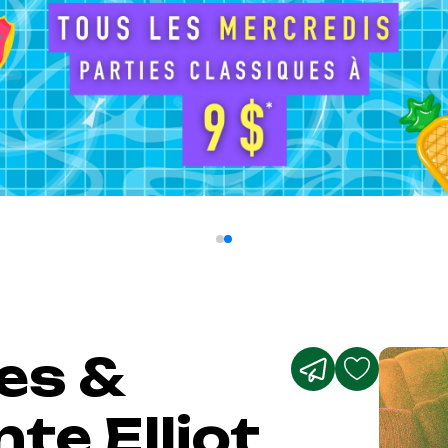
es &
te Elliot