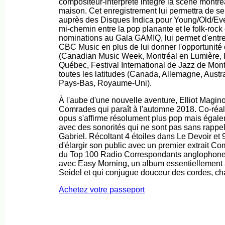
compositeur-interprète intègre la scène montré
maison. Cet enregistrement lui permettra de se 
auprès des Disques Indica pour Young/Old/Eve
mi-chemin entre la pop planante et le folk-roc
nominations au Gala GAMIQ, lui permet d'entre
CBC Music en plus de lui donner l'opportunité 
(Canadian Music Week, Montréal en Lumière, F
Québec, Festival International de Jazz de Mont
toutes les latitudes (Canada, Allemagne, Austr
Pays-Bas, Royaume-Uni).
À l'aube d'une nouvelle aventure, Elliot Magi
Comrades qui paraît à l'automne 2018. Co-réal
opus s'affirme résolument plus pop mais égal
avec des sonorités qui ne sont pas sans rappe
Gabriel. Récoltant 4 étoiles dans Le Devoir et 
d'élargir son public avec un premier extrait 
du Top 100 Radio Correspondants anglophone. E
avec Easy Morning, un album essentiellement
Seidel et qui conjugue douceur des cordes, cha
Achetez votre passeport