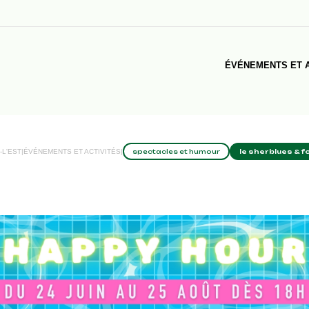
ÉVÉNEMENTS ET A
-L'EST
|
ÉVÉNEMENTS ET ACTIVITÉS
|
spectacles et humour
le sherblues & f