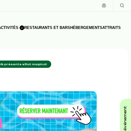
CTIVITÉS
RESTAURANTS ET BARS
HÉBERGEMENTS
ATTRAITS
olk présente elliot maginot
affiche ton événement