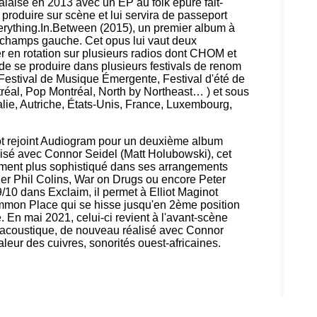
alaise en 2013 avec un EP au folk épuré fait-
produire sur scène et lui servira de passeport
rything.In.Between (2015), un premier album à
k champs gauche. Cet opus lui vaut deux
r en rotation sur plusieurs radios dont CHOM et
de se produire dans plusieurs festivals de renom
estival de Musique Émergente, Festival d'été de
réal, Pop Montréal, North by Northeast… ) et sous
alie, Autriche, États-Unis, France, Luxembourg,
not rejoint Audiogram pour un deuxième album
isé avec Connor Seidel (Matt Holubowski), cet
ement plus sophistiqué dans ses arrangements
ler Phil Colins, War on Drugs ou encore Peter
9/10 dans Exclaim, il permet à Elliot Maginot
Common Place qui se hisse jusqu'en 2ème position
n mai 2021, celui-ci revient à l'avant-scène
 acoustique, de nouveau réalisé avec Connor
leur des cuivres, sonorités ouest-africaines.