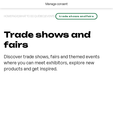
Manage consent
HOMEPAGE
|
WHAT TO DO QUÉBEC
|
EVENTS
|
trade shows and fairs
Trade shows and
fairs
Discover trade shows, fairs and themed events
where you can meet exhibitors, explore new
products and get inspired.