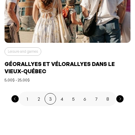
Leisure and games
GÉORALLYES ET VÉLORALLYES DANS LE
VIEUX-QUÉBEC
5.00$ - 25.00$
1
2
3
4
5
6
7
8