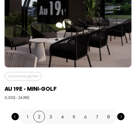
Leisure and games
AU 19E - MINI-GOLF
0.00$ - 24.95$
1
2
3
4
5
6
7
8