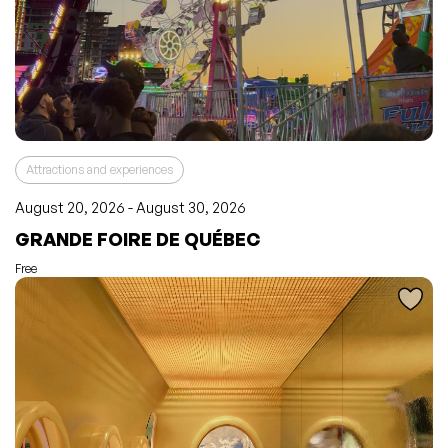
Attractions and experiences
August 20, 2026 - August 30, 2026
L'événement a été ajouté à vos favoris
Événement retiré de vos favoris
GRANDE FOIRE DE QUÉBEC
Consulter mes favoris
Consulter mes favoris
Free