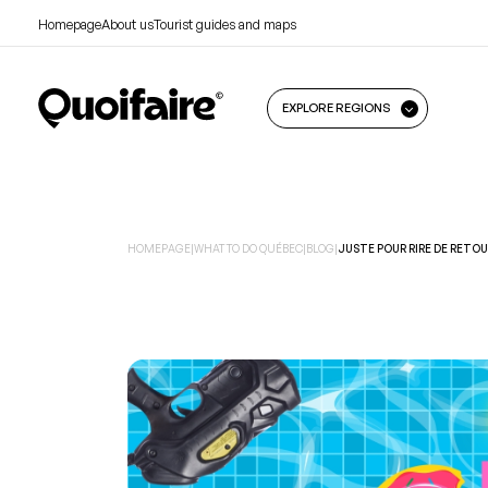
Homepage
About us
Tourist guides and maps
EXPLORE REGIONS
HOMEPAGE
|
WHAT TO DO QUÉBEC
|
BLOG
|
JUSTE POUR RIRE DE RETO